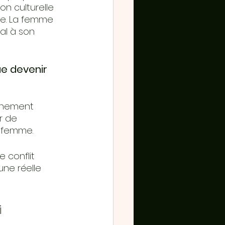
n culturelle 
ve. La femme 
al à son 
ue devenir 
onnement
r de 
e femme.
 conflit 
ne réelle 
 