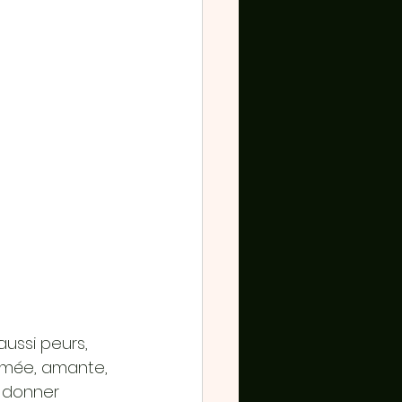
aussi peurs, 
imée, amante, 
 donner 