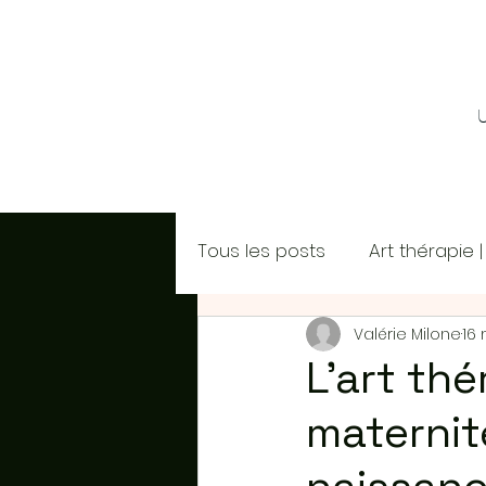
Tous les posts
Art thérapie 
Valérie Milone
16
Formation en art thérapie
L'art th
maternit