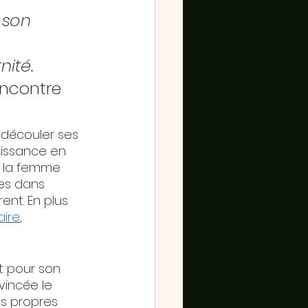
 son 
ité.
encontre 
découler ses 
aissance en 
r la femme 
es dans 
ent. En plus 
aire
,
t pour son 
incée le 
s propres 