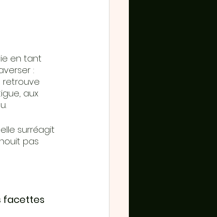
e en tant 
verser : 
e retrouve 
tigue, aux 
u.
lle surréagit 
nouit pas 
 facettes 