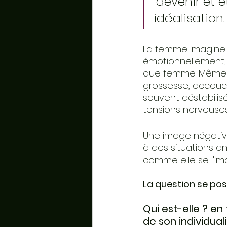
"devenir et 
idéalisation.
La femme imagine 
émotionnellement, 
que femme. Même si 
grossesse, accouche
souvent déstabilisé
tensions nerveuses,
Une image négative
à des situations a
comme elle se l'ima
La question se pose
Qui est-elle ? e
de son individual