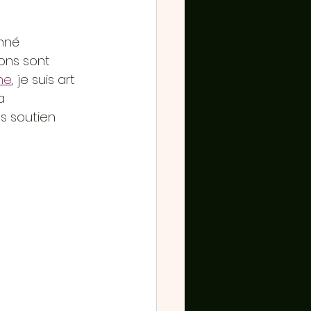
nné 
ons sont 
one
, je suis art 
a 
 soutien 