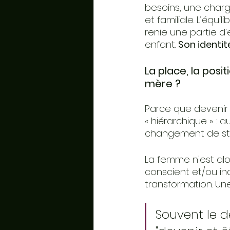
besoins, une charg
et familiale. L’équ
renie une partie d’
enfant. 
Son identit
La place, la posi
mère ?
Parce que devenir
« hiérarchique » : a
changement de stat
La femme n'est alor
conscient et/ou i
transformation. Un
Souvent le d