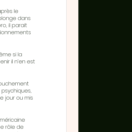
près le 
plonge dans 
, il parait 
stionnements 
me si la 
r il n’en est 
couchement 
s psychiques, 
e jour ou mis 
méricaine 
 rôle de 