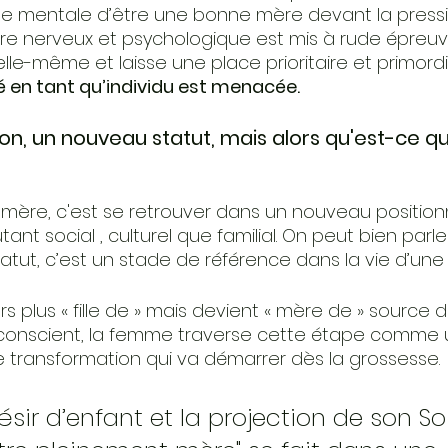
e mentale d’être une bonne mère devant la pressio
ilibre nerveux et psychologique est mis à rude épreu
elle-même et laisse une place prioritaire et primordi
é en tant qu’individu est menacée.
tion, un nouveau statut, mais alors qu'est-ce q
 mère, c'est se retrouver dans un nouveau positi
utant social , culturel que familial. On peut bien parle
ut, c’est un stade de référence dans la vie d’un
s plus « fille de » mais devient « mère de » source de
nconscient, la femme traverse cette étape comme u
e transformation qui va démarrer dès la grossesse.
ésir d’enfant et la projection de son Soi