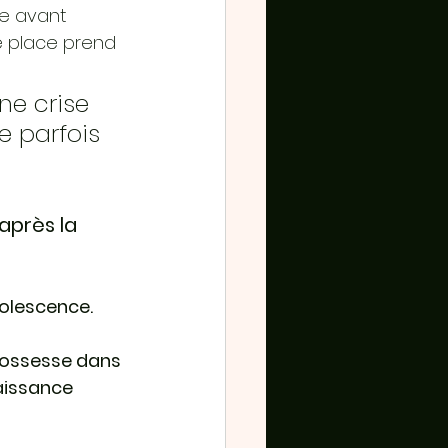
me avant 
e place prend 
e crise 
e parfois 
près la 
dolescence.
rossesse dans 
naissance 