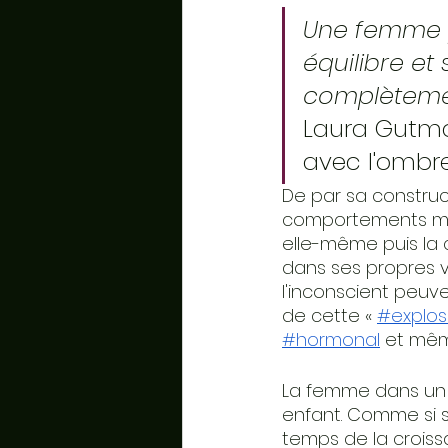
Une femme pe
équilibre et 
complètemen
Laura Gutman
avec l'ombre
De par sa constru
comportements mate
elle-même puis la 
dans ses propres vé
l'inconscient peuven
de cette «
#explos
#hormonal
 et mê
La femme dans un c
enfant. Comme si s
temps de la crois