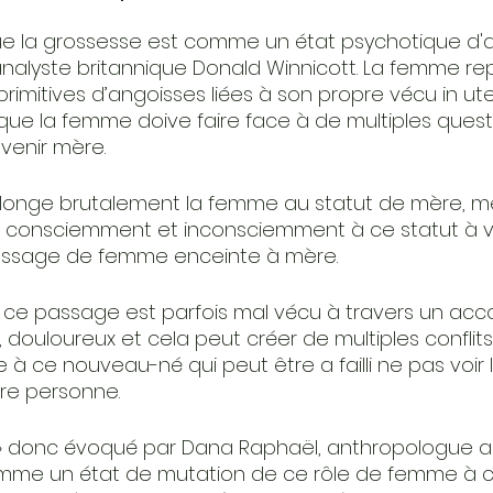
que la grossesse est comme un état psychotique d'a
nalyste britannique Donald Winnicott. La femme re
rimitives d’angoisses liées à son propre vécu in utero
e que la femme doive faire face à de multiples que
venir mère.
onge brutalement la femme au statut de mère, mê
consciemment et inconsciemment à ce statut à veni
assage de femme enceinte à mère.
ce passage est parfois mal vécu à travers un ac
nt, douloureux et cela peut créer de multiples conflit
à ce nouveau-né qui peut être a failli ne pas voir l
re personne.
» donc évoqué par Dana Raphaël, anthropologue a
mme un état de mutation de ce rôle de femme à ce