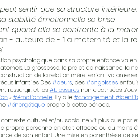
ut sentir que sa structure intérieure,
sa stabilité émotionnelle se brise 
t quand elle se confronte à la matern
 - auteure de - "La maternité et la r
".
ction psychologique dans sa propre enfance va en 
rnels. La grossesse, le projet de naissance, la n
construction de la relation mère-enfant va amene
cus infantiles. Des
#peurs
, des
#angoisses
 enfoui
t ressurgir, et les
#blessures
 non cicatrisées s’ouvr
ion
 »
#émotionnelle
, il y a le
#changement
 #identit
me
#énergétique
 propre à cette période.
ontexte culturel et/ou social ne vit plus que par e
a propre personne en était effacée ou au moins év
sance de son enfant. Une mise en parenthèse de se