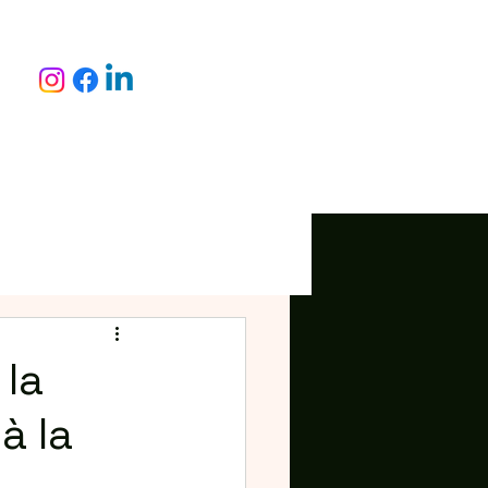
 la
à la