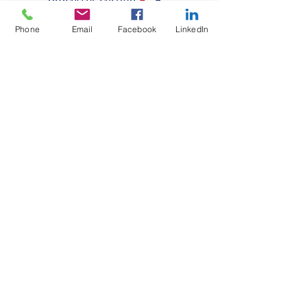
Phone
Email
Facebook
LinkedIn
La certification qualité a été
délivrée au titre de la ou les
catégories d'actions
suivantes :
actions de
formation.
Adresse
SAS Terre de Lune
ATEM formation
83300 Draguignan
France
N° de Siren :
952 971 596
Immatriculation au RCS :
952 971 596