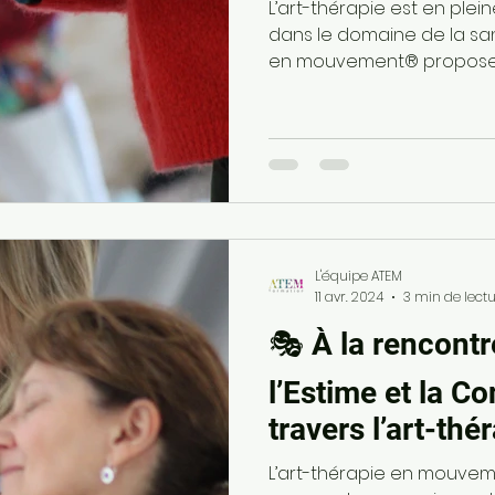
L’art-thérapie est en p
dans le domaine de la sant
en mouvement® propose
L'équipe ATEM
11 avr. 2024
3 min de lect
🎭 À la rencontre
l’Estime et la C
travers l’art-thé
mouvement®🎶
L’art-thérapie en mouve