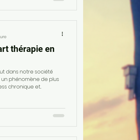
ture
art thérapie en
t dans notre société
st un phénomène de plus
ess chronique et...