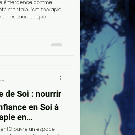
leine émergence comme
é mentale. L’art-thérapie
 un espace unique
ure
 de Soi : nourrir
onfiance en Soi à
rapie en
ment® ouvre un espace