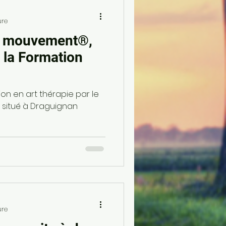
ure
en mouvement®,
 la Formation
on en art thérapie par le
 situé à Draguignan
ure