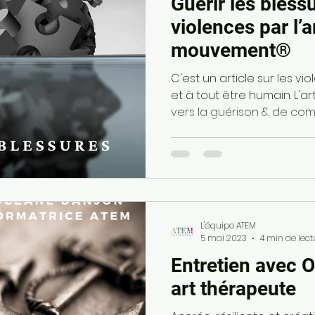
Guérir les bless
violences par l’a
mouvement®
C'est un article sur les v
et à tout être humain. L'a
vers la guérison & de co
L'équipe ATEM
5 mai 2023
4 min de lect
Entretien avec 
art thérapeute