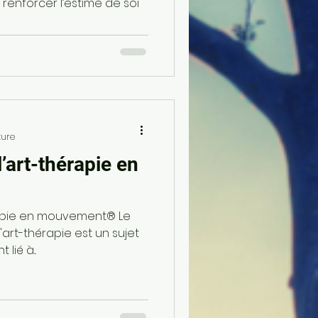
 renforcer l’estime de soi
ture
l’art-thérapie en
érapie en mouvement® Le
l'art-thérapie est un sujet
ié à...