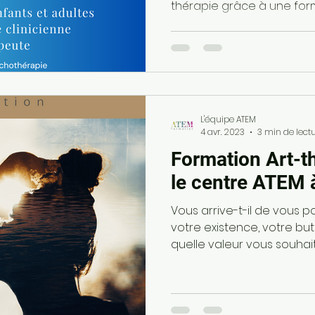
thérapie grâce à une for
L'équipe ATEM
4 avr. 2023
3 min de lect
Formation Art-t
le centre ATEM 
Vous arrive-t-il de vous p
votre existence, votre but
quelle valeur vous souhaite