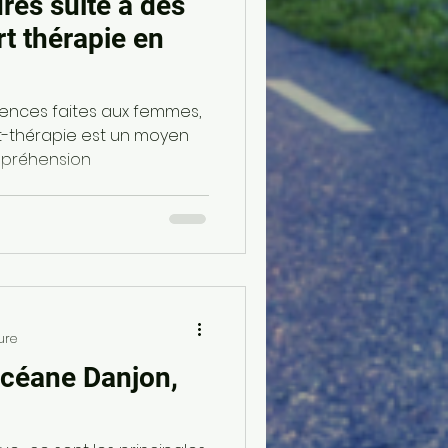
ures suite à des
rt thérapie en
iolences faites aux femmes,
rt-thérapie est un moyen
mpréhension
ure
Océane Danjon,