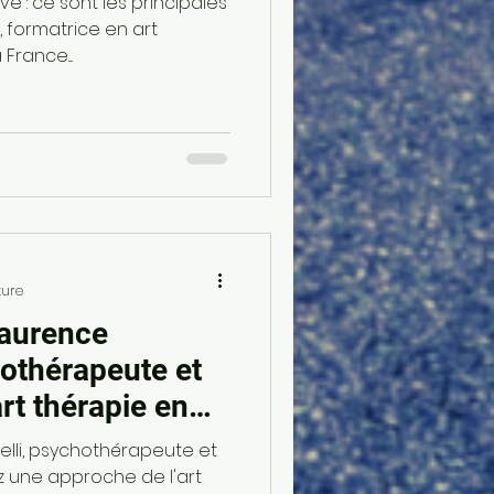
ive : ce sont les principales
 formatrice en art
France....
ture
Laurence
hothérapeute et
art thérapie en
elli, psychothérapeute et
z une approche de l'art