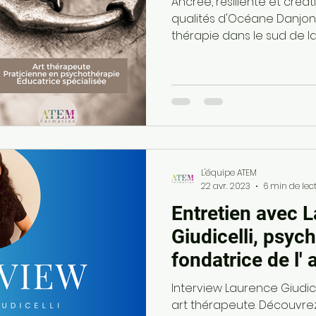
Ancrée, résiliente et créat
qualités d'Océane Danjon,
thérapie dans le sud de la 
L'équipe ATEM
22 avr. 2023
6 min de lec
Entretien avec 
Giudicelli, psyc
fondatrice de l' 
mouvement®
Interview Laurence Giudic
art thérapeute. Découvre