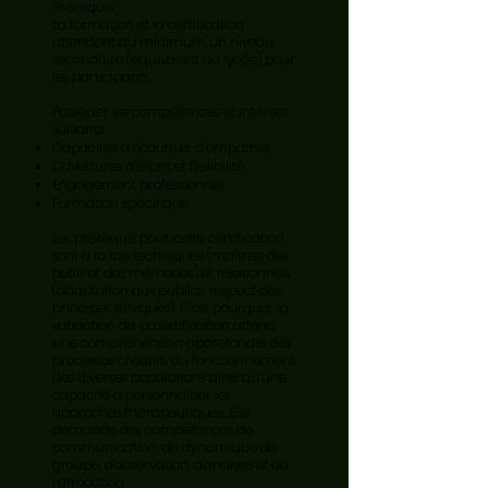
Prérequis :
La formation et la certification
attendent au minimum un niveau
secondaire (équivalent au lycée) pour
les participants.
Posséder les compétences et intérêts
suivants :
Capacités d’écoute et d’empathie
Ouvertures d’esprit et flexibilité
Engagement professionnel
Formation spécifique
Les prérequis pour cette certification
sont à la fois techniques (maîtrise des
outils et des méthodes) et relationnels
(adaptation aux publics, respect des
principes éthiques). C’est pourquoi, la
validation de la certification attend
une compréhension approfondie des
processus créatifs, du fonctionnement
des diverses populations ainsi qu’une
capacité à personnaliser les
approches thérapeutiques. Elle
demande des compétences de
communication, de dynamique de
groupe, d'observation, d'analyse et de
rétroaction.