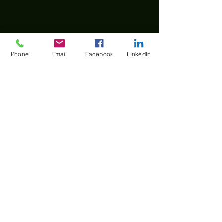
Phone
Email
Facebook
LinkedIn
Nous souhaitons tout d'abord
vous transmettre les bases de
la psychologie avec les