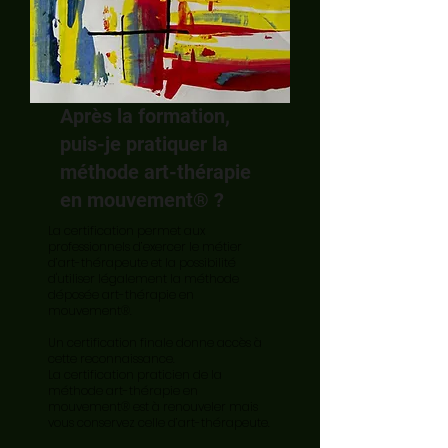
Après la formation,
puis-je pratiquer la
méthode art-thérapie
en mouvement® ?
La certification permet aux
professionnels d’exercer le métier
d’art-thérapeute et la possibilité
d'utiliser légalement la méthode
déposée art-thérapie en
mouvement®.
Un certification finale donne accès à
cette reconnaissance.
La certification praticien de la
méthode art-thérapie en
mouvement® est à renouveler mais
vous conservez celle d’art-thérapeute.