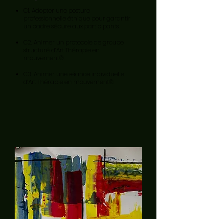
C1. Adopter une posture
professionnelle éthique pour garantir
un cadre sécure aux participants.
C2. Animer un protocole de groupe
structuré d’Art Thérapie en
mouvement®.
C3. Animer une séance individuelle
d’Art Thérapie en mouvement®.