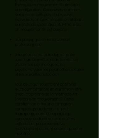
Thérapie en mouvement® ainsi que
la certification : Concevoir et animer
des ateliers collectifs et des suivis
individuels en art-thérapie en utilisant
la méthode spécifique : Art-Thérapie
en mouvement® est ouverte :
aux personnes en reconversion
professionnelle
à tous les acteurs du domaine de
santé, du bien-être et de la relation
d’aide : les psychologues, les
psychanalystes, les psychothérapeutes
et les travailleurs sociaux.
Tous ceux qui voudraient optimiser
leurs compétences et leur savoir-être
avec l’approche de la méthode Art-
Thérapie en mouvement®. Cette
certification offre une formation
complète pour devenir un art-
thérapeute certifié, capable de
concevoir et d'animer des ateliers
collectifs ainsi que des suivis
individuels et utilisant cette approche
novatrice.