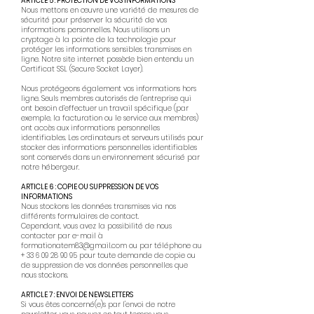
ARTICLE 5 : PROTECTION DE VOS INFORMATIONS
Nous mettons en œuvre une variété de mesures de
sécurité pour préserver la sécurité de vos
informations personnelles. Nous utilisons un
cryptage à la pointe de la technologie pour
protéger les informations sensibles transmises en
ligne. Notre site internet possède bien entendu un
Certificat SSL (Secure Socket Layer).
Nous protégeons également vos informations hors
ligne. Seuls membres autorisés de l'entreprise qui
ont besoin d’effectuer un travail spécifique (par
exemple, la facturation ou le service aux membres)
ont accès aux informations personnelles
identifiables. Les ordinateurs et serveurs utilisés pour
stocker des informations personnelles identifiables
sont conservés dans un environnement sécurisé par
notre hébergeur.​
ARTICLE 6 : COPIE OU SUPPRESSION DE VOS
INFORMATIONS
Nous stockons les données transmises via nos
différents formulaires de contact.
Cependant, vous avez la possibilité de nous
contacter par e-mail à
formationatem83@gmail.com
ou par téléphone au
+
33 6 09 28 90 95
pour toute demande de copie ou
de suppression de vos données personnelles que
nous stockons.​
ARTICLE 7 : ENVOI DE NEWSLETTERS​
Si vous êtes concerné(e)s par l'envoi de notre