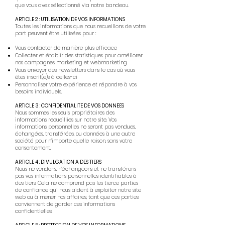
que vous avez sélectionné via notre bandeau.
ARTICLE 2 : UTILISATION DE VOS INFORMATIONS
Toutes les informations que nous recueillons de votre
part peuvent être utilisées pour :
Vous contacter de manière plus efficace
Collecter et établir des statistiques pour améliorer
nos campagnes marketing et webmarketing
Vous envoyer des newsletters dans le cas où vous
êtes inscrit(e)s à celles-ci
Personnaliser votre expérience et répondre à vos
besoins individuel
s.
ARTICLE 3 : CONFIDENTIALITE DE VOS DONNEES
Nous sommes les seuls propriétaires des
informations recueillies sur notre site. Vos
informations personnelles ne seront pas vendues,
échangées, transférées, ou données à une autre
société pour n’importe quelle raison, sans votre
consentement.​
ARTICLE 4 : DIVULGATION A DES TIERS
Nous ne vendons, n’échangeons et ne transférons
pas vos informations personnelles identifiables à
des tiers. Cela ne comprend pas les tierce parties
de confiance qui nous aident à exploiter notre site
web ou à mener nos affaires, tant que ces parties
conviennent de garder ces informations
confidentielles.​