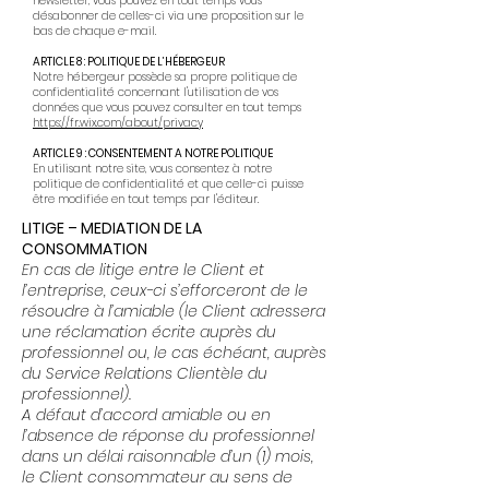
newsletter, vous pouvez en tout temps vous
désabonner de celles-ci via une proposition sur le
bas de chaque e-mail.​
ARTICLE 8 : POLITIQUE DE L’HÉBERGEUR
Notre hébergeur possède sa propre politique de
confidentialité concernant l'utilisation de vos
données que vous pouvez consulter en tout temps
https://fr.wix.com/about/privacy
ARTICLE 9 : CONSENTEMENT A NOTRE POLITIQ
UE
​En utilisant notre site, vous consentez à notre
politique de confidentialité et que celle-ci puisse
être modifiée en tout temps par l'éditeur.
LITIGE – MEDIATION DE LA
CONSOMMATION
En cas de litige entre le Client et
l’entreprise, ceux-ci s’efforceront de le
résoudre à l’amiable (le Client adressera
une réclamation écrite auprès du
professionnel ou, le cas échéant, auprès
du Service Relations Clientèle du
professionnel).
A défaut d’accord amiable ou en
l’absence de réponse du professionnel
dans un délai raisonnable d’un (1) mois,
le Client consommateur au sens de