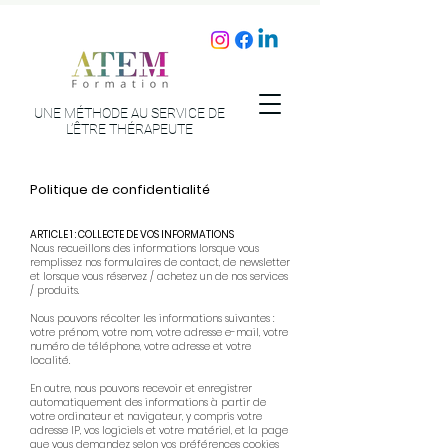
UNE MÉTHODE AU SERVICE DE
L’ÊTRE THÉRAPEUTE
Politique de confidentialité
ARTICLE 1 : COLLECTE DE VOS INFORMATIONS​
Nous recueillons des informations lorsque vous
remplissez nos formulaires de contact, de newsletter
et lorsque vous réservez / achetez un de nos services
/ produits.
Nous pouvons récolter les informations suivantes :
votre prénom, votre nom, votre adresse e-mail, votre
numéro de téléphone, votre adresse et votre
localité.
En outre, nous pouvons recevoir et enregistrer
automatiquement des informations à partir de
votre ordinateur et navigateur, y compris votre
adresse IP, vos logiciels et votre matériel, et la page
que vous demandez selon vos préférences cookies